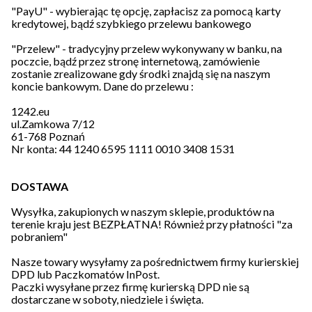
"PayU" - wybierając tę opcję, zapłacisz za pomocą karty
kredytowej, bądź szybkiego przelewu bankowego
"Przelew" - tradycyjny przelew wykonywany w banku, na
poczcie, bądź przez stronę internetową, zamówienie
zostanie zrealizowane gdy środki znajdą się na naszym
koncie bankowym. Dane do przelewu :
1242.eu
ul.Zamkowa 7/12
61-768 Poznań
Nr konta: 44 1240 6595 1111 0010 3408 1531
DOSTAWA
Wysyłka, zakupionych w naszym sklepie, produktów na
terenie kraju jest BEZPŁATNA! Również przy płatności "za
pobraniem"
Nasze towary wysyłamy za pośrednictwem firmy kurierskiej
DPD lub Paczkomatów InPost.
Paczki wysyłane przez firmę kurierską DPD nie są
dostarczane w soboty, niedziele i święta.