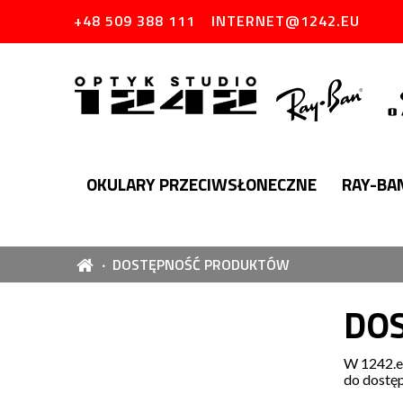
+48 509 388 111
INTERNET@1242.EU
OKULARY PRZECIWSŁONECZNE
RAY-BA
DOSTĘPNOŚĆ PRODUKTÓW
DO
W 1242.eu
do dostę