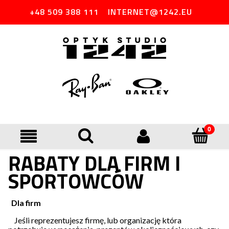
+48 509 388 111
INTERNET@1242.EU
RABATY DLA FIRM I
SPORTOWCÓW
Dla firm
Jeśli reprezentujesz firmę, lub organizację która