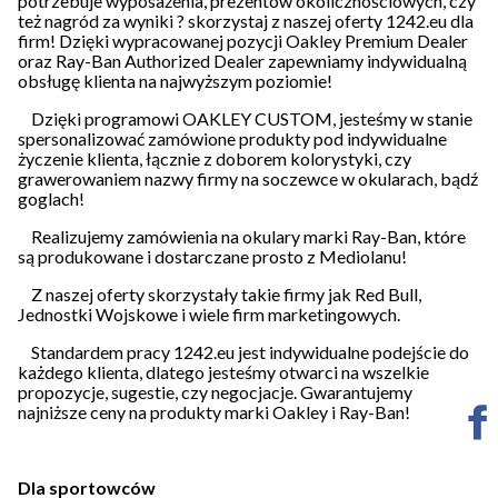
potrzebuje wyposażenia, prezentów okolicznościowych, czy
też nagród za wyniki ? skorzystaj z naszej oferty
1242.eu dla
firm
! Dzięki wypracowanej pozycji Oakley Premium Dealer
oraz Ray-Ban Authorized Dealer zapewniamy indywidualną
obsługę klienta na najwyższym poziomie!
Dzięki programowi OAKLEY CUSTOM, jesteśmy w stanie
spersonalizować zamówione produkty pod indywidualne
życzenie klienta, łącznie z doborem kolorystyki, czy
grawerowaniem nazwy firmy na soczewce w okularach, bądź
goglach!
Realizujemy zamówienia na okulary marki Ray-Ban, które
są produkowane i dostarczane prosto z Mediolanu!
Z naszej oferty skorzystały takie firmy jak
Red Bull,
Jednostki Wojskowe i wiele firm marketingowych
.
Standardem pracy 1242.eu jest indywidualne podejście do
każdego klienta, dlatego jesteśmy otwarci na wszelkie
propozycje, sugestie, czy negocjacje. Gwarantujemy
najniższe ceny na produkty marki Oakley i Ray-Ban!
Dla sportowców