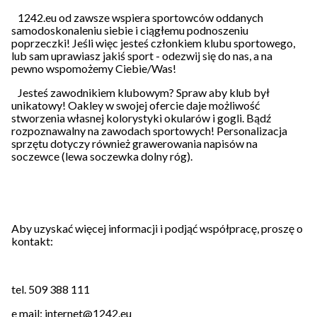
1242.eu od zawsze wspiera sportowców oddanych
samodoskonaleniu siebie i ciągłemu podnoszeniu
poprzeczki! Jeśli więc jesteś członkiem klubu sportowego,
lub sam uprawiasz jakiś sport - odezwij się do nas, a na
pewno wspomożemy Ciebie/Was!
Jesteś zawodnikiem klubowym? Spraw aby klub był
unikatowy! Oakley w swojej ofercie daje możliwość
stworzenia własnej kolorystyki okularów i gogli. Bądź
rozpoznawalny na zawodach sportowych! Personalizacja
sprzętu dotyczy również grawerowania napisów na
soczewce (lewa soczewka dolny róg).
Aby uzyskać więcej informacji i podjąć współpracę, proszę o
kontakt:
tel. 509 388 111
e mail: internet@1242.eu