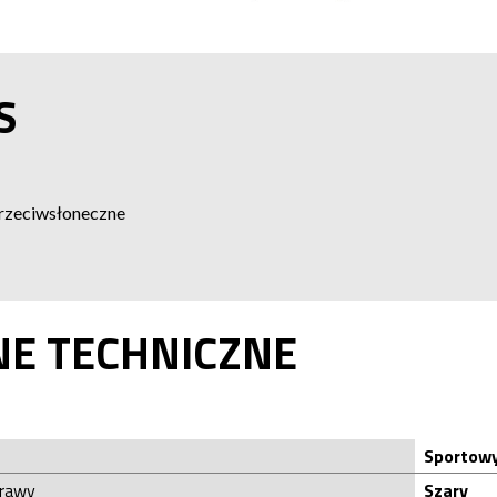
S
przeciwsłoneczne
NE TECHNICZNE
Sportow
prawy
Szary