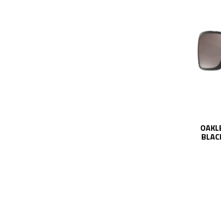
OKULARY OAKLEY 9380 DOUBLE EDGE
OAKL
MATTE BLACK / DARK GREY OO9380-01
BLAC
709,00 zł