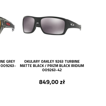
INE GREY
OKULARY OAKLEY 9263 TURBINE
OKULAR
D OO9263-
MATTE BLACK / PRIZM BLACK IRIDIUM
MATTE BLA
OO9263-42
849,00 zł