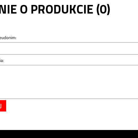
NIE O PRODUKCIE (0)
seudonim:
a:
J