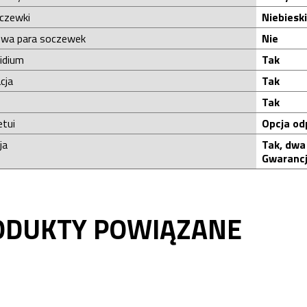
oczewki
Niebiesk
wa para soczewek
Nie
ridium
Tak
cja
Tak
Tak
etui
Opcja od
ja
Tak, dwa
Gwarancj
ODUKTY POWIĄZANE