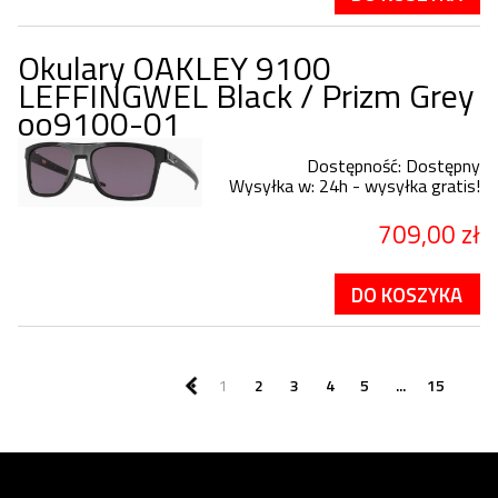
Okulary OAKLEY 9100
LEFFINGWEL Black / Prizm Grey
oo9100-01
Dostępność:
Dostępny
Wysyłka w:
24h - wysyłka gratis!
709,00 zł
DO KOSZYKA
1
2
3
4
5
...
15