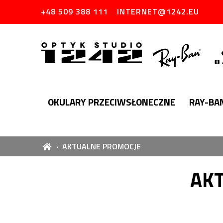
+48 509 388 111
INTERNET@1242.EU
OKULARY PRZECIWSŁONECZNE
RAY-BA
AKTUALNE PROMOCJE
AK