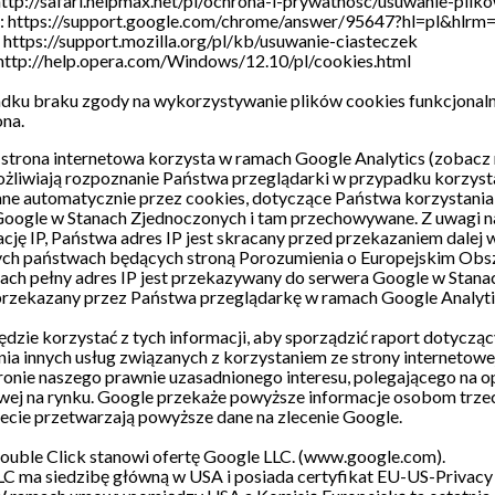
http://safari.helpmax.net/pl/ochrona-i-prywatnosc/usuwanie-plik
 https://support.google.com/chrome/answer/95647?hl=pl&hlrm
 https://support.mozilla.org/pl/kb/usuwanie-ciasteczek
http://help.opera.com/Windows/12.10/pl/cookies.html
ku braku zgody na wykorzystywanie plików cookies funkcjonalno
na.
 strona internetowa korzysta w ramach Google Analytics (zobacz n
żliwiają rozpoznanie Państwa przeglądarki w przypadku korzystan
e automatycznie przez cookies, dotyczące Państwa korzystania z
oogle w Stanach Zjednoczonych i tam przechowywane. Z uwagi na 
cję IP, Państwa adres IP jest skracany przed przekazaniem dalej
nych państwach będących stroną Porozumienia o Europejskim Ob
ach pełny adres IP jest przekazywany do serwera Google w Stana
przekazany przez Państwa przeglądarkę w ramach Google Analytics
dzie korzystać z tych informacji, aby sporządzić raport dotycząc
ia innych usług związanych z korzystaniem ze strony internetowej
ronie naszego prawnie uzasadnionego interesu, polegającego na o
wej na rynku. Google przekaże powyższe informacje osobom trzeci
ecie przetwarzają powyższe dane na zlecenie Google.
uble Click stanowi ofertę Google LLC. (www.google.com).
C ma siedzibę główną w USA i posiada certyfikat EU-US-Privacy S