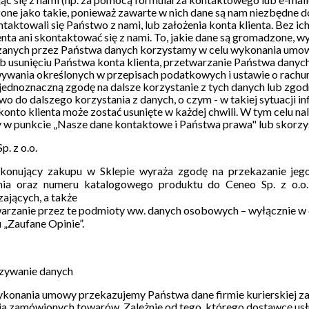
one jako takie, ponieważ zawarte w nich dane są nam niezbędne 
ntaktowali się Państwo z nami, lub założenia konta klienta. Bez 
enta ani skontaktować się z nami. To, jakie dane są gromadzone, 
zanych przez Państwa danych korzystamy w celu wykonania umow
 usunięciu Państwa konta klienta, przetwarzanie Państwa danych
wania określonych w przepisach podatkowych i ustawie o rachun
ednoznaczną zgodę na dalsze korzystanie z tych danych lub zgo
wo do dalszego korzystania z danych, o czym - w takiej sytuacji 
onto klienta może zostać usunięte w każdej chwili. W tym celu n
w punkcie „Nasze dane kontaktowe i Państwa prawa" lub skorzyst
p. z o.o.
okonujący zakupu w Sklepie wyraża zgodę na przekazanie jeg
ia oraz numeru katalogowego produktu do Ceneo Sp. z o.o.
ających, a także
arzanie przez te podmioty ww. danych osobowych – wyłącznie w c
„Zaufane Opinie”.
azywanie danych
konania umowy przekazujemy Państwa dane firmie kurierskiej zajm
a zamówionych towarów. Zależnie od tego, którego dostawcę usł