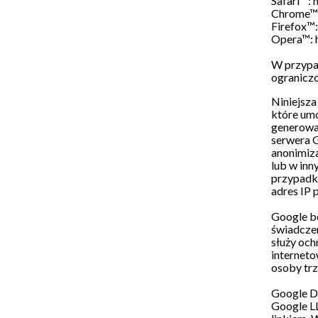
Safari™: 
Chrome™:
Firefox™:
Opera™: 
W przypad
ograniczo
Niniejsza
które umo
generowan
serwera G
anonimiza
lub w in
przypadk
adres IP 
Google bę
świadczen
służy och
interneto
osoby trz
Google Do
Google LL