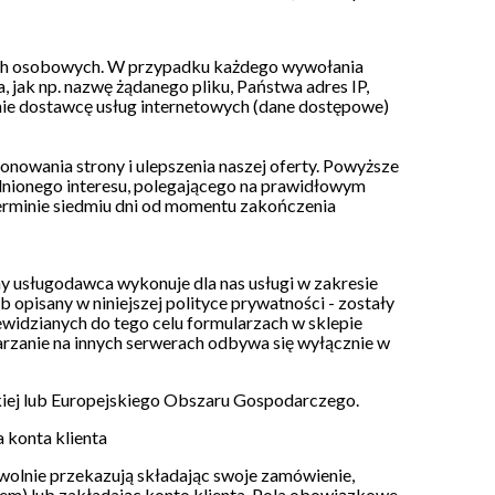
ych osobowych. W przypadku każdego wywołania
, jak np. nazwę żądanego pliku, Państwa adres IP,
anie dostawcę usług internetowych (dane dostępowe)
nowania strony i ulepszenia naszej oferty. Powyższe
dnionego interesu, polegającego na prawidłowym
erminie siedmiu dni od momentu zakończenia
y usługodawca wykonuje dla nas usługi w zakresie
b opisany w niniejszej polityce prywatności - zostały
widzianych do tego celu formularzach w sklepie
rzanie na innych serwerach odbywa się wyłącznie w
skiej lub Europejskiego Obszaru Gospodarczego.
 konta klienta
olnie przekazują składając swoje zamówienie,
lem) lub zakładając konto klienta. Pola obowiązkowe