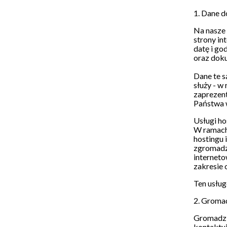
1. Dane d
Na nasze
strony in
datę i go
oraz dok
Dane te s
służy - w
zaprezent
Państwa w
Usługi h
W ramach 
hostingu 
zgromadzo
internet
zakresie 
Ten usług
2. Gromad
Gromadzi
kontaktuj