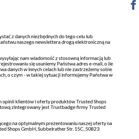
stać z danych niezbędnych do tego celu lub
aństwu naszego newslettera drogą elektroniczną na
wysyłając nam wiadomość z stosowną informacją lub
jestrowaniu się usuniemy Państwa adres e-mail, o ile
wa danych w innych celach lub nie zastrzeżemy sobie
, o czym - w takiej sytuacji informujemy Państwa w
 opinii klientów i oferty produktów Trusted Shops
etową zintegrowany jest Trustbadge firmy Trusted
ącego na optymalnym prezentowaniu naszej oferty na
sted Shops GmbH, Subbelrather Str. 15C, 50823