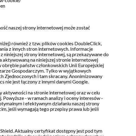
ow-cookie/
=en
ść naszej strony internetowej może zostać
iżej) również z tzw. plików cookies DoubleClick,
ia z innych stron internetowych. Informacje
 niniejszej strony internetowej, są przekazywane do
aktywowaną na niniejszej stronie internetowej
 w obrębie państw członkowskich Unii Europejskiej
szarze Gospodarczym. Tylko w wyjątkowych
ch Zjednoczonych i tam skracany. Anonimizowany
 nie jest łączony z innymi danymi Google.
y aktywności na stronie internetowej oraz w celu
. Powyższe - w ramach analizy i oceny interesów -
ptymalnym i efektywnym działaniu naszej strony
m, jeśli wymagają tego przepisy prawa lub jeśli
hield. Aktualny certyfikat dostępny jest
pod tym