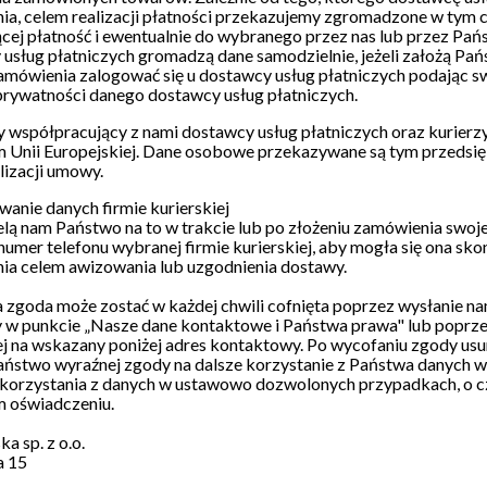
a, celem realizacji płatności przekazujemy zgromadzone w tym ce
cej płatność i ewentualnie do wybranego przez nas lub przez Pań
usług płatniczych gromadzą dane samodzielnie, jeżeli założą Pań
amówienia zalogować się u dostawcy usług płatniczych podając 
prywatności danego dostawcy usług płatniczych.
 współpracujący z nami dostawcy usług płatniczych oraz kurierz
m Unii Europejskiej. Dane osobowe przekazywane są tym przedsi
lizacji umowy.
anie danych firmie kurierskiej
ielą nam Państwo na to w trakcie lub po złożeniu zamówienia swoj
umer telefonu wybranej firmie kurierskiej, aby mogła się ona s
ia celem awizowania lub uzgodnienia dostawy.
zgoda może zostać w każdej chwili cofnięta poprzez wysłanie n
 w punkcie „Nasze dane kontaktowe i Państwa prawa" lub poprze
ej na wskazany poniżej adres kontaktowy. Po wycofaniu zgody usu
ństwo wyraźnej zgody na dalsze korzystanie z Państwa danych w i
korzystania z danych w ustawowo dozwolonych przypadkach, o cz
m oświadczeniu.
a sp. z o.o.
a 15