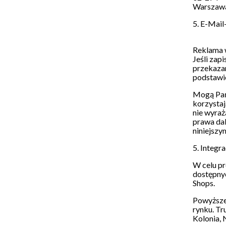
Warszaw
5. E-Mail
Reklama w
Jeśli zap
przekazan
podstawie
Mogą Pań
korzystaj
nie wyraż
prawa dal
niniejszy
5. Integr
W celu pr
dostępnyc
Shops.
Powyższe 
rynku. Tr
Kolonia, 