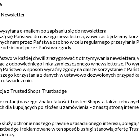
a
-Newsletter
ysyłana e-mailem po zapisaniu się do newslettera
iszą się Państwo do naszego newslettera, wówczas będziemy korzy
ych nam przez Państwa osobno w celu regularnego przesyłania P
 udzielonej przez Państwa zgody.
stwo w każdej chwili zrezygnować z otrzymywania newslettera, 
ąc z odpowiedniego linka zamieszczonego w newsletterze. Po wyre
ą Państwo w sposób wyraźny zgody na dalsze korzystanie z Państ
szego korzystania z danych w ustawowo dozwolonych przypadkach
m oświadczeniu.
acja z Trusted Shops Trustbadge
ezentacji naszego Znaku Jakości Trusted Shops, a także zebranych
h dla kupujących po złożeniu zamówienia – z naszą stroną intern
służy ochronie naszego prawnie uzasadnionego interesu, polegaj
ustbadge i reklamowane w ten sposób usługi stanowią ofertę Tru
Niemcy.