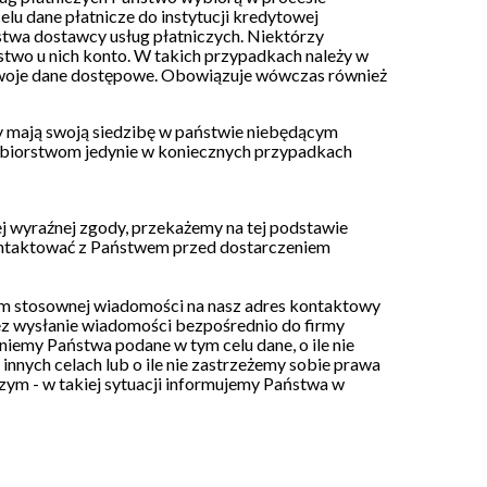
lu dane płatnicze do instytucji kredytowej
stwa dostawcy usług płatniczych. Niektórzy
stwo u nich konto. W takich przypadkach należy w
swoje dane dostępowe. Obowiązuje wówczas również
y mają swoją siedzibę w państwie niebędącym
ębiorstwom jedynie w koniecznych przypadkach
ej wyraźnej zgody, przekażemy na tej podstawie
kontaktować z Państwem przed dostarczeniem
am stosownej wiadomości na nasz adres kontaktowy
z wysłanie wiadomości bezpośrednio do firmy
niemy Państwa podane w tym celu dane, o ile nie
nnych celach lub o ile nie zastrzeżemy sobie prawa
ym - w takiej sytuacji informujemy Państwa w