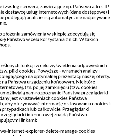
zw. logi serwera, zawierające np. Państwa adres IP,
nie dostawcę usług internetowych (dane dostępowe) i
 podlegają analizie i są automatycznie nadpisywane
nie.
o złożeniu zamówienia w sklepie zdecydują się
się Państwo w celu korzystania z nich. W takich
hops.
reślonych funkcji w celu wyświetlenia odpowiednich
w. pliki cookies. Powyższe - w ramach analizy i
polegającego na optymalnej prezentacji naszej oferty.
ne na Państwa urządzeniu końcowym. Niektóre
ernetowej, tzn. po jej zamknięciu (tzw. cookies
 umożliwiają nam rozpoznanie Państwa przeglądarki
odany jest w ustawieniach cookies Państwa
b, aby otrzymywać informację o stosowaniu cookies i
h przypadkach lub całkowicie. Przeglądarki
przeglądarki internetowej znajdą Państwo
ępującymi linkami:
dows-internet-explorer-delete-manage-cookies