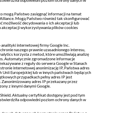
 stwierdziła odpowiedni poziom ochrony danych w
to mogą Państwo zasięgnąć informacji na temat
 Alliance
. Mogą Państwo również tak skonfigurować
ć możliwość decydowania o ich akceptacji lub
u akceptacji wykorzystywania plików cookies
analityki internetowej firmy Google Inc.
ochronie naszego prawnie uzasadnionego interesu,
nalytics korzysta z metod, które umożliwiają analizę
kies. Automatycznie zgromadzone informacje
przekazywane z reguły do serwera Google w Stanach
tronie internetowej anonimizację IP, Państwa adres
h Unii Europejskiej lub w innych państwach będących
tkowych przypadkach pełny adres IP jest
. Zanonimizowany adres IP przekazany przez
czony z innymi danymi Google.
hield. Aktualny certyfikat dostępny jest
pod tym
 stwierdziła odpowiedni poziom ochrony danych w