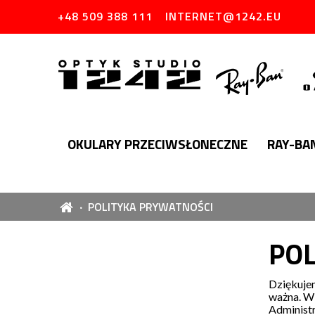
+48 509 388 111
INTERNET@1242.EU
OKULARY PRZECIWSŁONECZNE
RAY-BA
POLITYKA PRYWATNOŚCI
POL
Dziękuje
ważna. W 
Administr