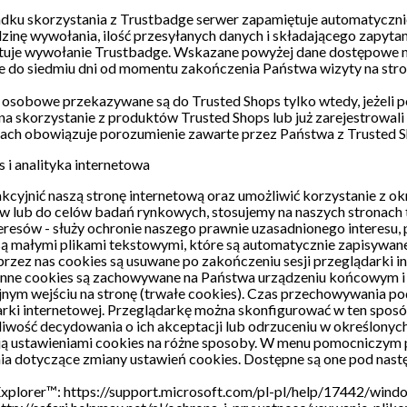
ku skorzystania z Trustbadge serwer zapamiętuje automatycznie t
dzinę wywołania, ilość przesyłanych danych i składającego zapyta
uje wywołanie Trustbadge. Wskazane powyżej dane dostępowe nie
e do siedmiu dni od momentu zakończenia Państwa wizyty na stro
 osobowe przekazywane są do Trusted Shops tylko wtedy, jeżeli p
a skorzystanie z produktów Trusted Shops lub już zarejestrowali 
ach obowiązuje porozumienie zawarte przez Państwa z Trusted S
s i analityka internetowa
kcyjnić naszą stronę internetową oraz umożliwić korzystanie z ok
 lub do celów badań rynkowych, stosujemy na naszych stronach tz
eresów - służy ochronie naszego prawnie uzasadnionego interesu, 
są małymi plikami tekstowymi, które są automatycznie zapisywa
rzez nas cookies są usuwane po zakończeniu sesji przeglądarki int
 Inne cookies są zachowywane na Państwa urządzeniu końcowym i
jnym wejściu na stronę (trwałe cookies). Czas przechowywania p
rki internetowej. Przeglądarkę można skonfigurować w ten sposó
iwość decydowania o ich akceptacji lub odrzuceniu w określonyc
ją ustawieniami cookies na różne sposoby. W menu pomocniczym 
ia dotyczące zmiany ustawień cookies. Dostępne są one pod nast
Explorer™: https://support.microsoft.com/pl-pl/help/17442/win