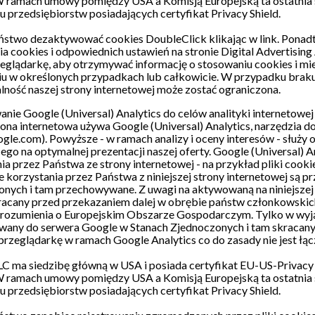
W ramach umowy pomiędzy USA a Komisją Europejską ta ostatnia
 przedsiębiorstw posiadających certyfikat Privacy Shield.
stwo dezaktywować cookies DoubleClick klikając w
link
. Ponad
a cookies i odpowiednich ustawień na stronie
Digital Advertising
eglądarkę, aby otrzymywać informację o stosowaniu cookies i mie
iu w określonych przypadkach lub całkowicie. W przypadku brak
lność naszej strony internetowej może zostać ograniczona.
nie Google (Universal) Analytics do celów analityki internetowej
ona internetowa używa Google (Universal) Analytics, narzędzia do 
le.com). Powyższe - w ramach analizy i oceny interesów - służy 
ego na optymalnej prezentacji naszej oferty. Google (Universal) A
ia przez Państwa ze strony internetowej - na przykład pliki coo
 korzystania przez Państwa z niniejszej strony internetowej są 
nych i tam przechowywane. Z uwagi na aktywowaną na niniejszej s
kracany przed przekazaniem dalej w obrębie państw członkowskic
orozumienia o Europejskim Obszarze Gospodarczym. Tylko w wyją
wany do serwera Google w Stanach Zjednoczonych i tam skracany
rzeglądarkę w ramach Google Analytics co do zasady nie jest łą
C ma siedzibę główną w USA i posiada certyfikat EU-US-Privacy S
W ramach umowy pomiędzy USA a Komisją Europejską ta ostatnia
 przedsiębiorstw posiadających certyfikat Privacy Shield.