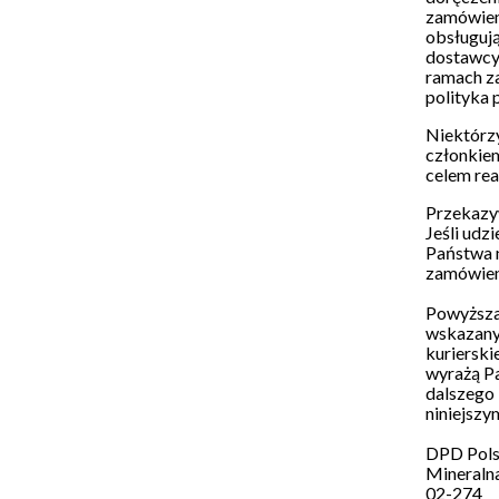
zamówieni
obsługują
dostawcy 
ramach z
polityka 
Niektórzy
członkie
celem rea
Przekazyw
Jeśli udz
Państwa n
zamówien
Powyższa 
wskazany
kurierski
wyrażą Pa
dalszego 
niniejszy
DPD Polsk
Mineraln
02-274