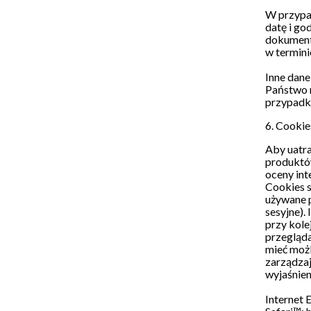
W przypad
datę i go
dokument
w termini
Inne dane
Państwo n
przypadk
6. Cookie
Aby uatra
produktów
oceny int
Cookies 
używane p
sesyjne).
przy kole
przegląda
mieć możl
zarządza
wyjaśnien
Internet 