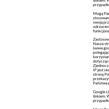
linkiem
. 
przypadku
Mogą Pań
stosowani
swoją prz
odrzucen
funkcjona
Zastosowa
Nasza str
(www.goog
polegając
korzystan
dotyczące
Zjednoczo
IP jest s
stroną P
przekazy
Państwa p
Google LL
linkiem
. 
przypadku