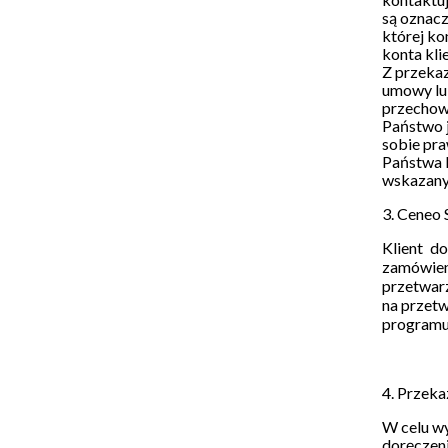
są oznacz
której ko
konta kli
Z przeka
umowy lub
przechowy
Państwo j
sobie pra
Państwa k
wskazany 
3. Ceneo S
Klient d
zamówien
przetwarz
na przetw
programu 
4. Przek
W celu wy
doręczeni