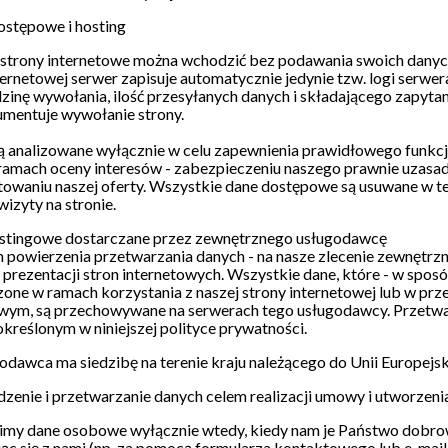
ostępowe i hosting
 strony internetowe można wchodzić bez podawania swoich dan
ternetowej serwer zapisuje automatycznie jedynie tzw. logi serwera
dzinę wywołania, ilość przesyłanych danych i składającego zapyt
umentuje wywołanie strony.
ą analizowane wyłącznie w celu zapewnienia prawidłowego funkcjo
 ramach oceny interesów - zabezpieczeniu naszego prawnie uzasa
owaniu naszej oferty. Wszystkie dane dostępowe są usuwane w t
izyty na stronie.
ostingowe dostarczane przez zewnętrznego usługodawcę
powierzenia przetwarzania danych - na nasze zlecenie zewnętrzn
i prezentacji stron internetowych. Wszystkie dane, które - w sposó
ne w ramach korzystania z naszej strony internetowej lub w prze
owym, są przechowywane na serwerach tego usługodawcy. Przetwa
określonym w niniejszej polityce prywatności.
odawca ma siedzibę na terenie kraju należącego do Unii Europej
zenie i przetwarzanie danych celem realizacji umowy i utworzenia
my dane osobowe wyłącznie wtedy, kiedy nam je Państwo dobrow
ąc się z nami (np. za pomocą formularza kontaktowego lub e-mai