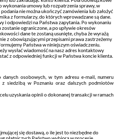
do wykonania umowy lub rozpatrzenia sprawy, w
ich podania nie można ukończyć zamówienia lub założyć
wynika z formularzy, do których wprowadzane są dane.
y i odpowiedzi na Państwa zapytania. Po wykonaniu
 zostanie ograniczone, a po upływie okresów
kowości dane te zostaną usunięte, chyba że wyrażą
dnie z obowiązującymi przepisami prawa zastrzeżemy
informujemy Państwa w niniejszym oświadczeniu.
ależy wysłać wiadomość na nasz adres kontaktowy
ać z odpowiedniej funkcji w Państwa koncie klienta.
o danych osobowych, w tym adresu e-mail, numeru
 z siedzibą w Poznaniu oraz dalszych podmiotów
elu uzyskania opinii o dokonanej transakcji w ramach
ującej się dostawą, o ile jest to niezbędne do
ug płatniczych Państwo wybiorą w procesie