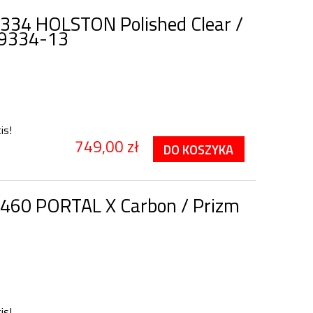
334 HOLSTON Polished Clear /
o9334-13
is!
749,00 zł
DO KOSZYKA
460 PORTAL X Carbon / Prizm
is!