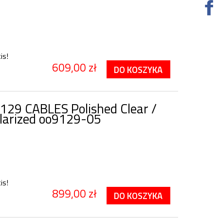
is!
609,00 zł
DO KOSZYKA
129 CABLES Polished Clear /
larized oo9129-05
is!
899,00 zł
DO KOSZYKA