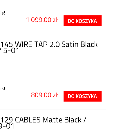
is!
1 099,00 zł
DO KOSZYKA
145 WIRE TAP 2.0 Satin Black
145-01
is!
809,00 zł
DO KOSZYKA
129 CABLES Matte Black /
9-01