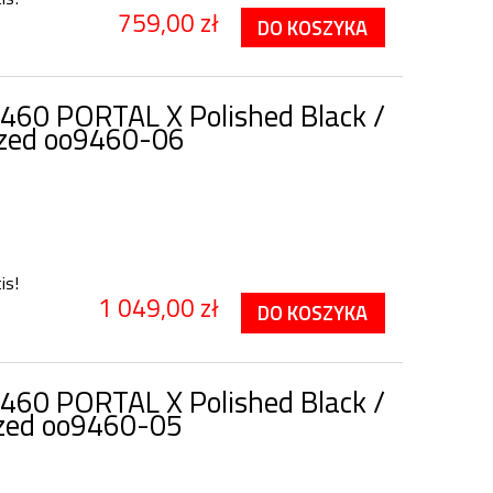
759,00 zł
DO KOSZYKA
460 PORTAL X Polished Black /
ized oo9460-06
is!
1 049,00 zł
DO KOSZYKA
460 PORTAL X Polished Black /
ized oo9460-05