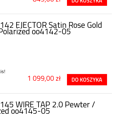
DO KOSZYKA
142 EJECTOR Satin Rose Gold
Polarized oo4142-05
is!
1 099,00 zł
DO KOSZYKA
145 WIRE TAP 2.0 Pewter /
ized oo4145-05