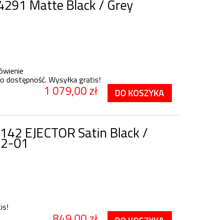
4291 Matte Black / Grey
ówienie
o dostępność. Wysyłka gratis!
1 079,00 zł
DO KOSZYKA
142 EJECTOR Satin Black /
42-01
is!
849,00 zł