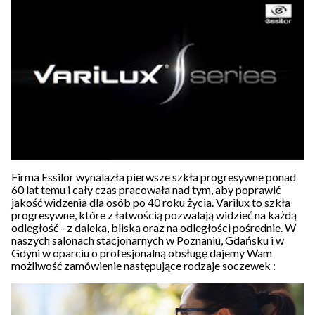
Firma Essilor wynalazła pierwsze szkła progresywne ponad
60 lat temu i cały czas pracowała nad tym, aby poprawić
jakość widzenia dla osób po 40 roku życia. Varilux to szkła
progresywne, które z łatwością pozwalają widzieć na każdą
odległość - z daleka, bliska oraz na odległości pośrednie. W
naszych salonach stacjonarnych w Poznaniu, Gdańsku i w
Gdyni w oparciu o profesjonalną obsługę dajemy Wam
możliwość zamówienie następujące rodzaje soczewek :