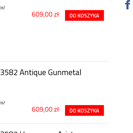
is!
609,00 zł
DO KOSZYKA
3582 Antique Gunmetal
is!
609,00 zł
DO KOSZYKA