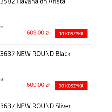
3582 Havana on Arista
is!
609,00 zł
DO KOSZYKA
 3637 NEW ROUND Black
is!
609,00 zł
DO KOSZYKA
 3637 NEW ROUND Sliver