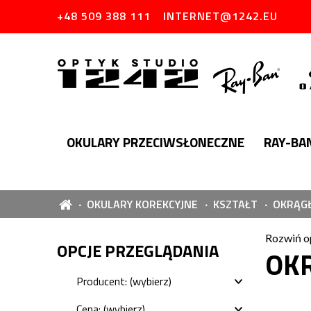
+48 509 388 111
INTERNET@1242.EU
OKULARY PRZECIWSŁONECZNE
RAY-BA
OKULARY KOREKCYJNE
KSZTAŁT
OKRĄG
Rozwiń o
OPCJE PRZEGLĄDANIA
OK
Producent: (wybierz)
Cena: (wybierz)