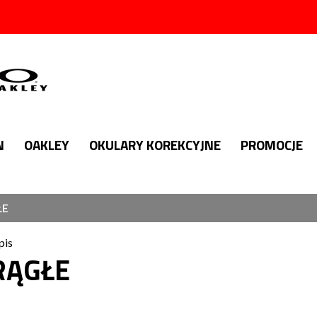
N
OAKLEY
OKULARY KOREKCYJNE
PROMOCJE
ŁE
pis
RĄGŁE