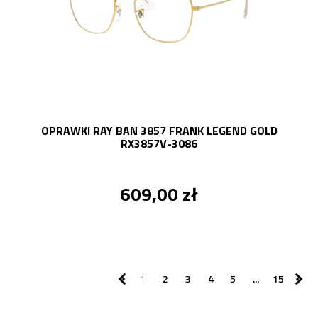
OPRAWKI RAY BAN 3857 FRANK LEGEND GOLD
RX3857V-3086
609,00 zł
1
2
3
4
5
...
15