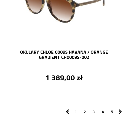
OKULARY CHLOE 0009S HAVANA / ORANGE
GRADIENT CH0009S-002
1 389,00 zł
1
2
3
4
5