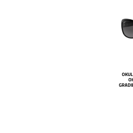
OKUL
O
GRADI