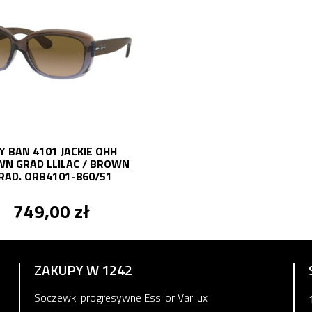
Y BAN 4101 JACKIE OHH
N GRAD LLILAC / BROWN
RAD. ORB4101-860/51
749,00 zł
ZAKUPY W 1242
Soczewki progresywne Essilor Varilux