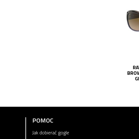
RA
BROW
G
POMOC
Jak dobierać gogle