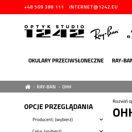
+48 509 388 111
INTERNET@1242.EU
OKULARY PRZECIWSŁONECZNE
RAY-BA
RAY-BAN
OHH
Rozwiń o
OPCJE PRZEGLĄDANIA
OH
Producent: (wybierz)
Cena: (wybierz)