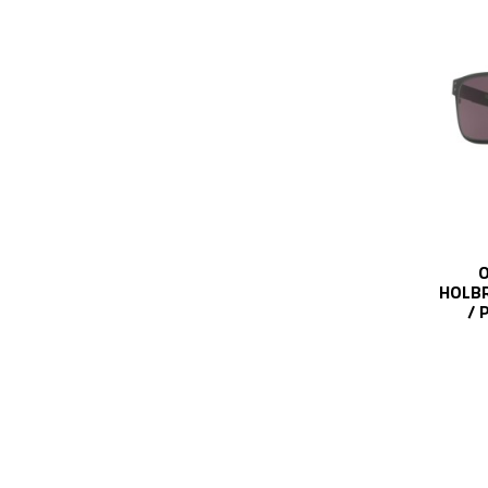
O
HOLB
/ 