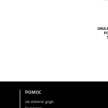
OKULA
PO
POMOC
Jak dobierać gogle
Regulamin