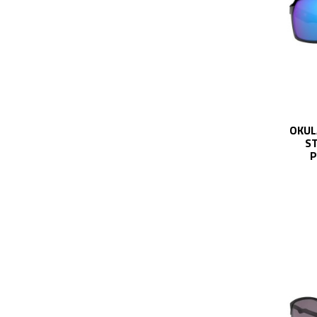
OKUL
ST
P