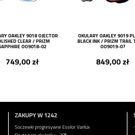
RY OAKLEY 9018 OJECTOR
OKULARY OAKLEY 9019 P
LISHED CLEAR / PRIZM
BLACK INK / PRIZM TRAIL
SAPPHIRE OO9018-02
OO9019-07
749,00 zł
849,00 zł
ZAKUPY W 1242
Soczewki progresywne Essilor Varilux
Druga para okularów -30%