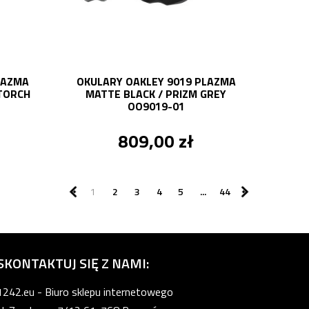
LAZMA
OKULARY OAKLEY 9019 PLAZMA
 TORCH
MATTE BLACK / PRIZM GREY
OO9019-01
809,00 zł
1
2
3
4
5
...
44
SKONTAKTUJ SIĘ Z NAMI:
1242.eu - Biuro sklepu internetowego