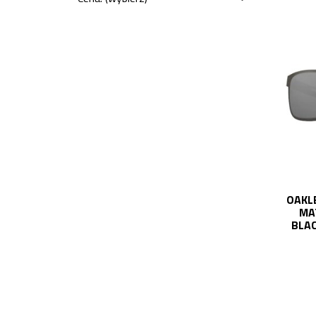
OAKL
MA
BLAC