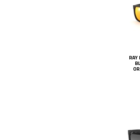
RAY 
B
OR