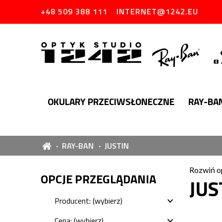
+48 509 388 111
INTERNET@1242.EU
OKULARY PRZECIWSŁONECZNE
RAY-BA
RAY-BAN
JUSTIN
Rozwiń o
OPCJE PRZEGLĄDANIA
JUS
Producent: (wybierz)
Cena: (wybierz)