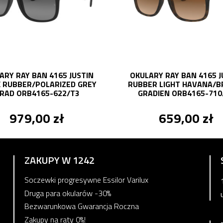
ARY RAY BAN 4165 JUSTIN
OKULARY RAY BAN 4165 J
 RUBBER/POLARIZED GREY
RUBBER LIGHT HAVANA/
RAD ORB4165-622/T3
GRADIEN ORB4165-710
979,00 zł
659,00 zł
ZAKUPY W 1242
Soczewki progresywne Essilor Varilux
Druga para okularów -30%
Bezwarunkowa Gwarancja Roczna
Zakupy na raty 0%!