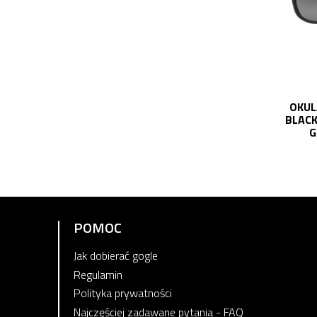
OKUL
BLACK
G
POMOC
Jak dobierać gogle
Regulamin
Polityka prywatności
Najczęściej zadawane pytania - FAQ