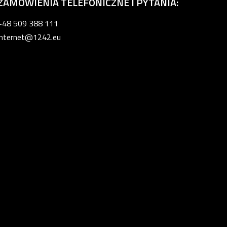
ZAMÓWIENIA TELEFONICZNE I PYTANIA:
+48 509 388 111
internet@1242.eu