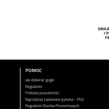
OKULA
/ 
F
POMOC
Jak dobierać gogle
Regulamin
Polityka prywatności
Najczęściej zadawane pytania - FAQ
Regulamin Bonów Prezentowych