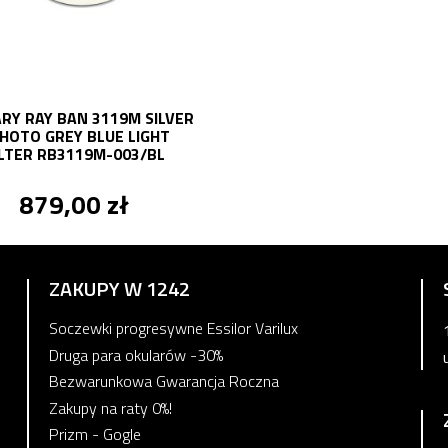
RY RAY BAN 3119M SILVER
PHOTO GREY BLUE LIGHT
ILTER RB3119M-003/BL
879,00 zł
ZAKUPY W 1242
Soczewki progresywne Essilor Varilux
Druga para okularów -30%
Bezwarunkowa Gwarancja Roczna
Zakupy na raty 0%!
Prizm - Gogle