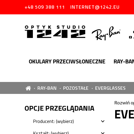
+48 509 388 111
INTERNET@1242.EU
OKULARY PRZECIWSŁONECZNE
RAY-BA
RAY-BAN
POZOSTAŁE
EVERGLASSES
Rozwiń o
OPCJE PRZEGLĄDANIA
EV
Producent: (wybierz)
Kształt: (wybierz)