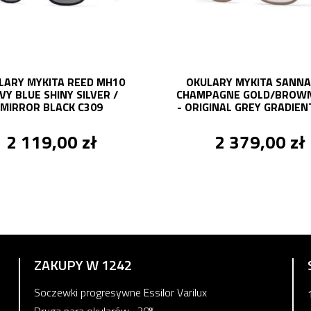
LARY MYKITA REED MH10
OKULARY MYKITA SANNA
VY BLUE SHINY SILVER /
CHAMPAGNE GOLD/BROWN
MIRROR BLACK C309
- ORIGINAL GREY GRADIEN
2 119,00 zł
2 379,00 zł
ZAKUPY W 1242
Soczewki progresywne Essilor Varilux
Druga para okularów -30%