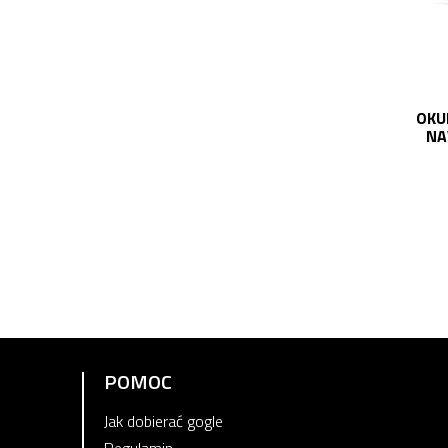
OKU
NA
POMOC
Jak dobierać gogle
Regulamin