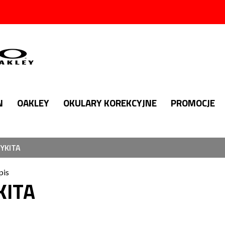
N
OAKLEY
OKULARY KOREKCYJNE
PROMOCJE
YKITA
pis
KITA