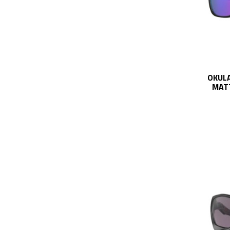
OKULA
MATT