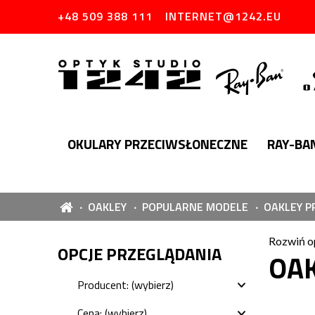
+48 509 388 111
INTERNET@1242.EU
OKULARY PRZECIWSŁONECZNE
RAY-BA
OAKLEY
POPULARNE MODELE
OAKLEY P
Rozwiń o
OPCJE PRZEGLĄDANIA
OAK
Producent: (wybierz)
Cena: (wybierz)