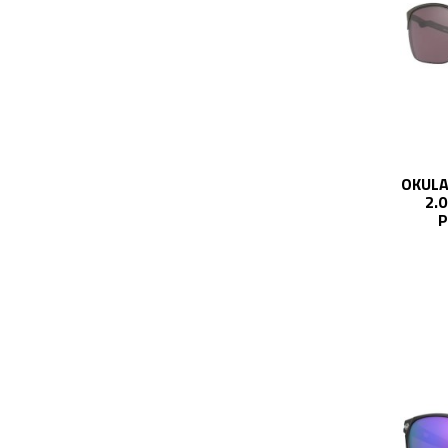
OKULA
2.
P