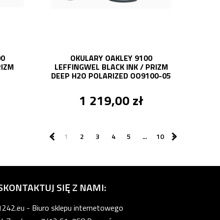
00
OKULARY OAKLEY 9100
RIZM
LEFFINGWEL BLACK INK / PRIZM
DEEP H2O POLARIZED OO9100-05
1 219,00 zł
1
2
3
4
5
...
10
SKONTAKTUJ SIĘ Z NAMI:
1242.eu - Biuro sklepu internetowego