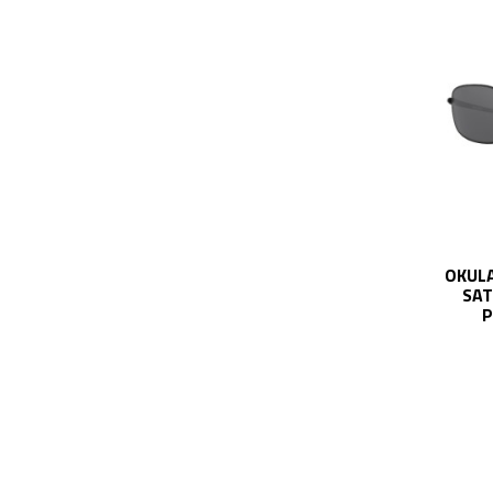
OKULA
SAT
P