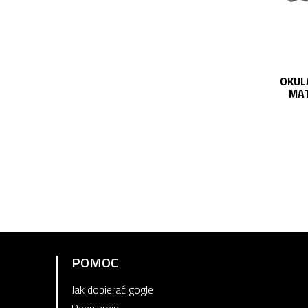
OKUL
MAT
POMOC
Jak dobierać gogle
Regulamin