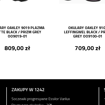
ARY OAKLEY 9019 PLAZMA
OKULARY OAKLEY 91
TE BLACK / PRIZM GREY
LEFFINGWEL BLACK / P
OO9019-01
GREY OO9100-01
809,00 zł
709,00 zł
ZAKUPY W 1242
Soczewki progresywne Essilor Varilux
Druga para okularów -30%