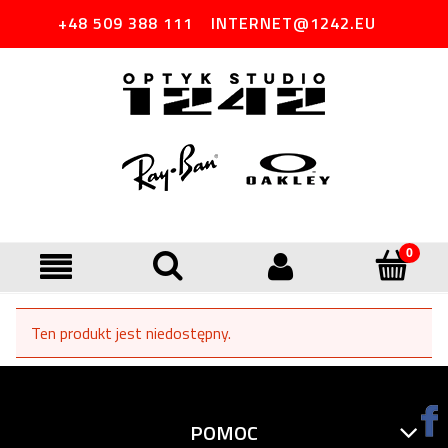
+48 509 388 111
INTERNET@1242.EU
Ten produkt jest niedostępny.
POMOC