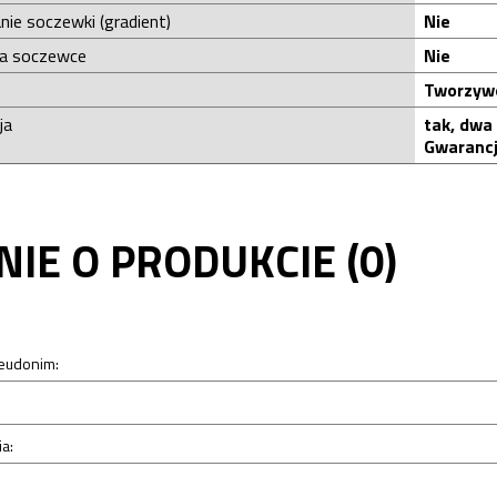
nie soczewki (gradient)
Nie
na soczewce
Nie
Tworzyw
ja
tak, dwa
Gwarancj
NIE O PRODUKCIE (0)
seudonim:
a: