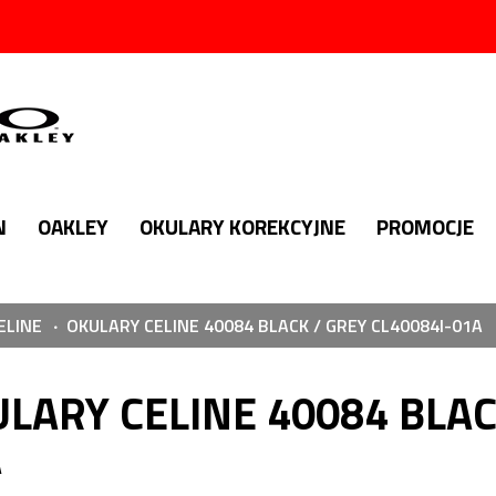
N
OAKLEY
OKULARY KOREKCYJNE
PROMOCJE
ELINE
OKULARY CELINE 40084 BLACK / GREY CL40084I-01A
LARY CELINE 40084 BLAC
A