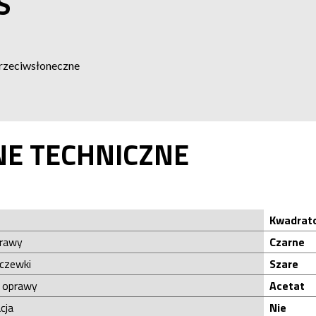
S
przeciwsłoneczne
NE TECHNICZNE
Kwadrat
prawy
Czarne
oczewki
Szare
ł oprawy
Acetat
cja
Nie