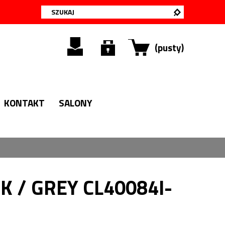
(pusty)
KONTAKT
SALONY
K / GREY CL40084I-