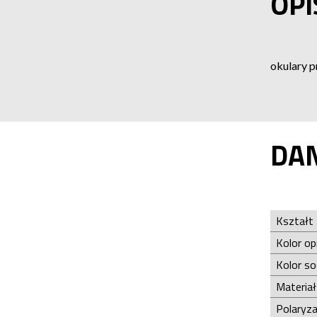
OPI
okulary 
DA
Kształt
Kolor o
Kolor s
Materia
Polaryza