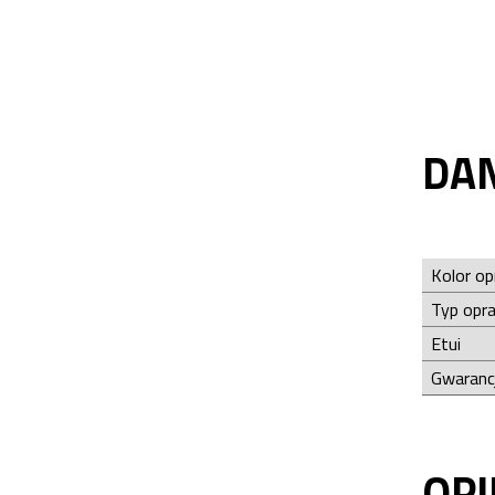
DA
Kolor o
Typ opr
Etui
Gwaranc
OPI