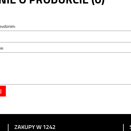
seudonim:
a:
J
ZAKUPY W 1242