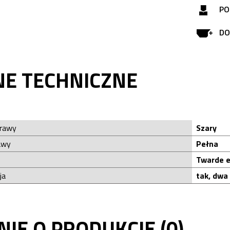
PO
DO
NE TECHNICZNE
prawy
Szary
awy
Pełna
Twarde e
ja
tak, dwa
NIE O PRODUKCIE (0)