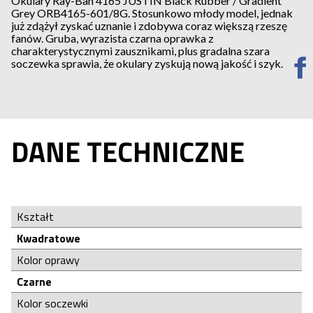
Okulary Ray-Ban 4165 JUSTIN Black Rubber / Gradient
Grey ORB4165-601/8G. Stosunkowo młody model, jednak
już zdążył zyskać uznanie i zdobywa coraz większą rzeszę
fanów. Gruba, wyrazista czarna oprawka z
charakterystycznymi zausznikami, plus gradalna szara
soczewka sprawia, że okulary zyskują nową jakość i szyk.
DANE TECHNICZNE
Kształt
Kwadratowe
Kolor oprawy
Czarne
Kolor soczewki