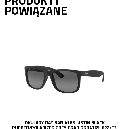
PRODUKTY
POWIĄZANE
OKULARY RAY BAN 4165 JUSTIN BLACK
R
RUBBER/POLARIZED GREY GRAD ORB4165-622/T3